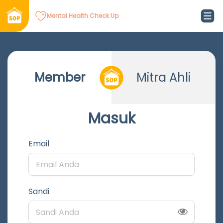
Mental Health Check Up
Member
Mitra Ahli
Masuk
Email
Sandi