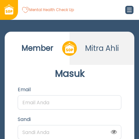
Mental Health Check Up
Member
Mitra Ahli
Masuk
Email
Sandi