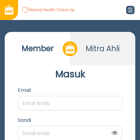
Mental Health Check Up
Member
Mitra Ahli
Masuk
Email
Sandi