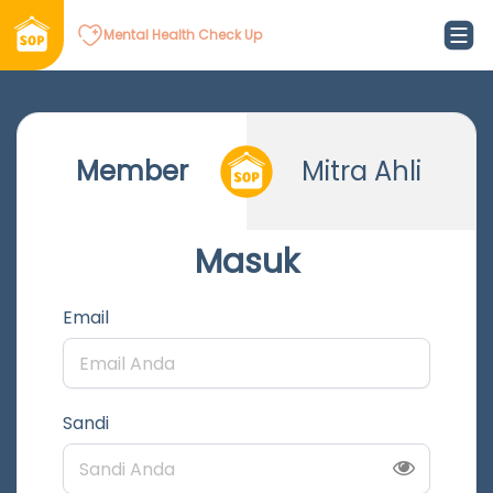
Mental Health Check Up
Member
Mitra Ahli
Masuk
Email
Sandi