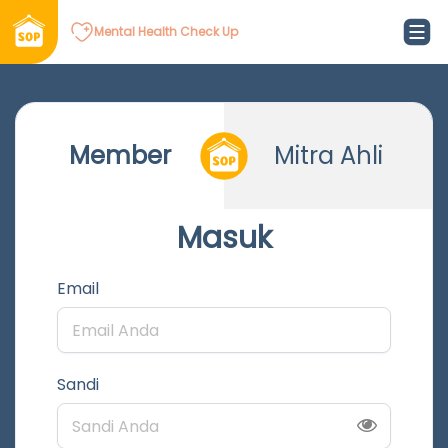
Mental Health Check Up
Member
Mitra Ahli
Masuk
Email
Sandi