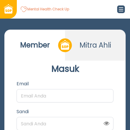
Mental Health Check Up
Member
Mitra Ahli
Masuk
Email
Sandi