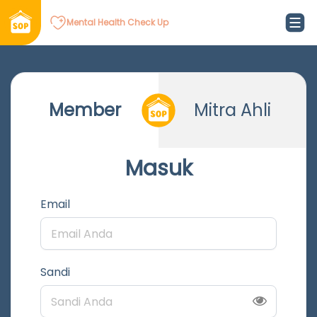
Mental Health Check Up
Member
Mitra Ahli
Masuk
Email
Sandi