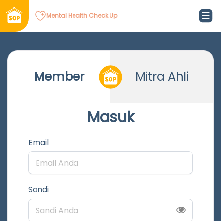
Mental Health Check Up
Member
Mitra Ahli
Masuk
Email
Sandi