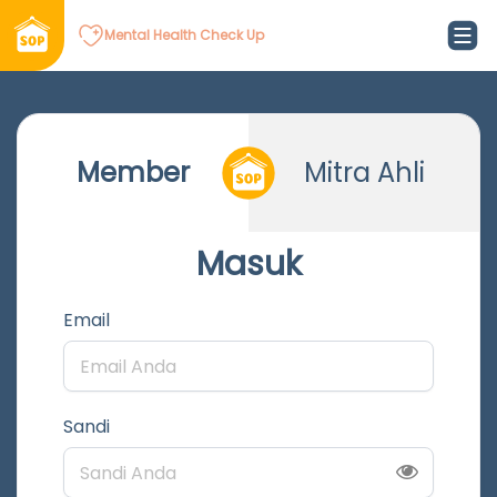
Mental Health Check Up
Member
Mitra Ahli
Masuk
Email
Sandi