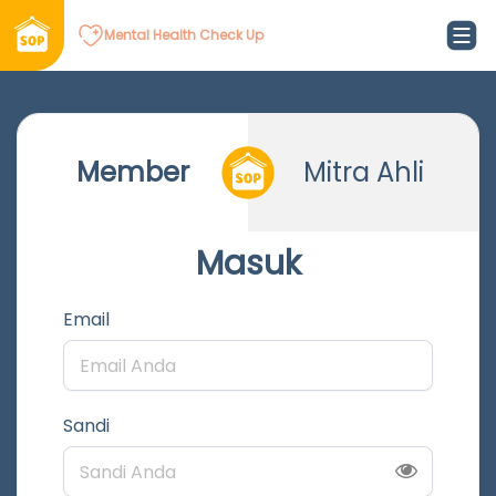
Mental Health Check Up
Member
Mitra Ahli
Masuk
Email
Sandi