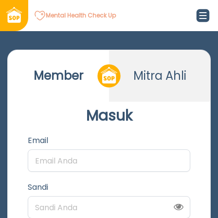
Mental Health Check Up
Member
Mitra Ahli
Masuk
Email
Sandi