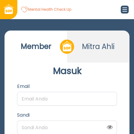
Mental Health Check Up
Member
Mitra Ahli
Masuk
Email
Sandi