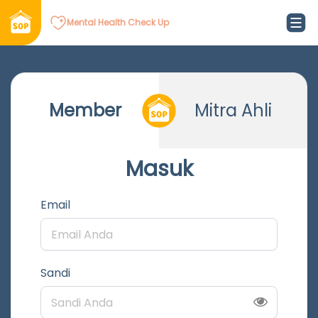
Mental Health Check Up
Member
Mitra Ahli
Masuk
Email
Sandi