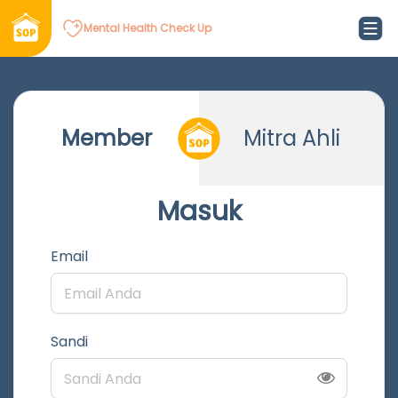
Mental Health Check Up
Member
Mitra Ahli
Masuk
Email
Sandi