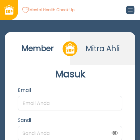
Mental Health Check Up
Member
Mitra Ahli
Masuk
Email
Sandi