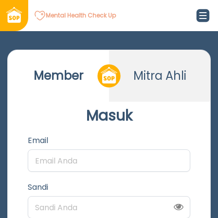
Mental Health Check Up
Member
Mitra Ahli
Masuk
Email
Sandi