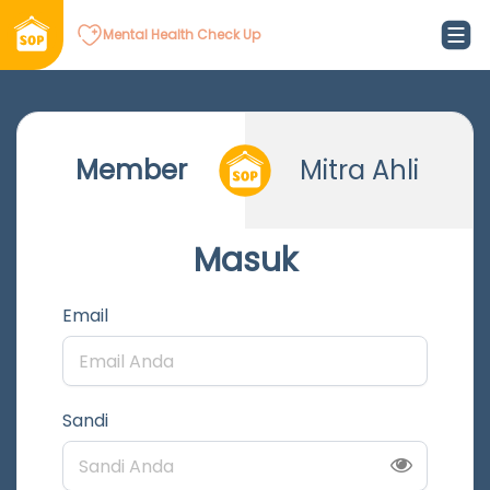
Mental Health Check Up
Member
Mitra Ahli
Masuk
Email
Sandi