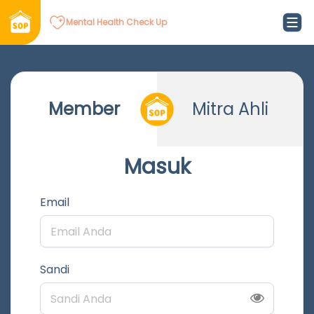
Mental Health Check Up
Member
Mitra Ahli
Masuk
Email
Sandi