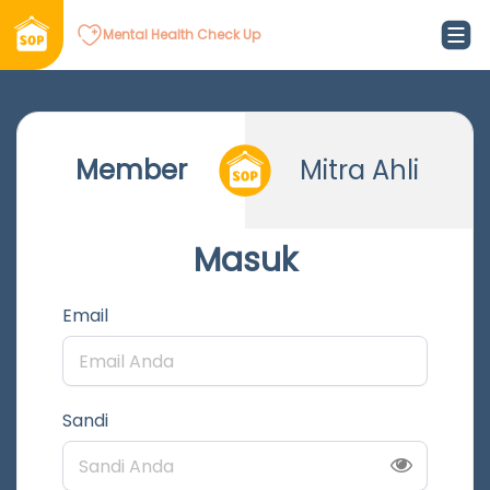
Mental Health Check Up
Member
Mitra Ahli
Masuk
Email
Sandi