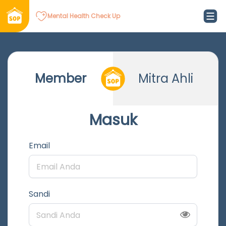
Mental Health Check Up
Member
Mitra Ahli
Masuk
Email
Sandi