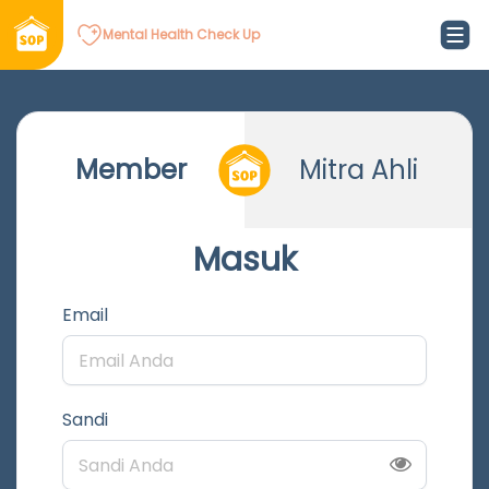
Mental Health Check Up
Member
Mitra Ahli
Masuk
Email
Sandi