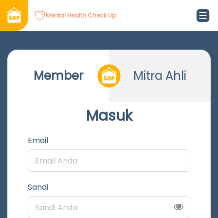
Mental Health Check Up
Member
Mitra Ahli
Masuk
Email
Sandi