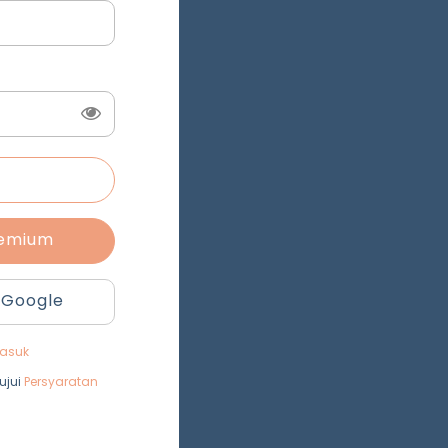
remium
 Google
asuk
ujui
Persyaratan