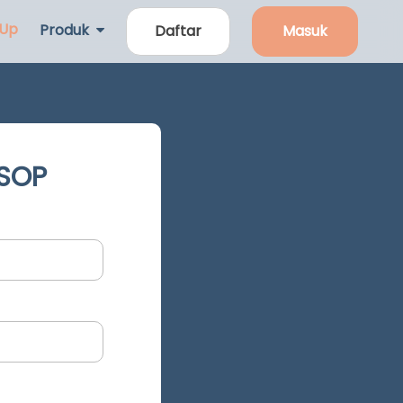
 Up
Produk
Daftar
Masuk
 SOP