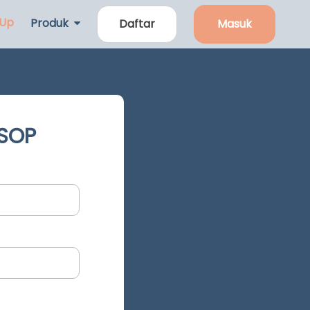
 Up
Produk
Daftar
Masuk
 SOP