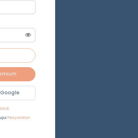
remium
 Google
asuk
ujui
Persyaratan