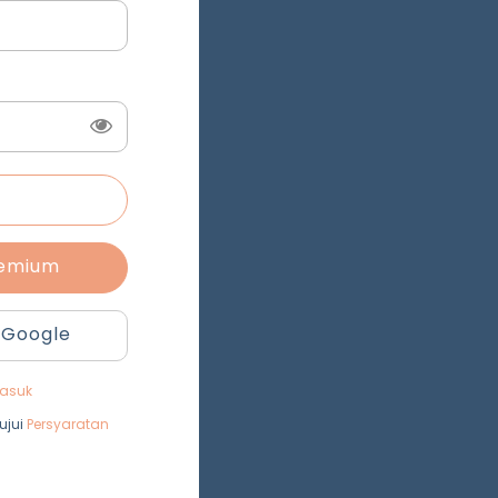
remium
 Google
asuk
ujui
Persyaratan