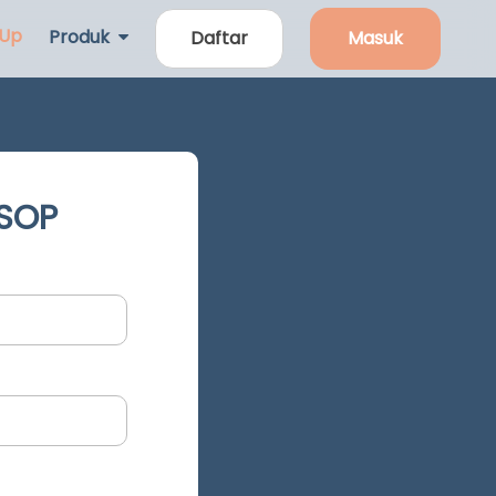
 Up
Produk
Daftar
Masuk
 SOP