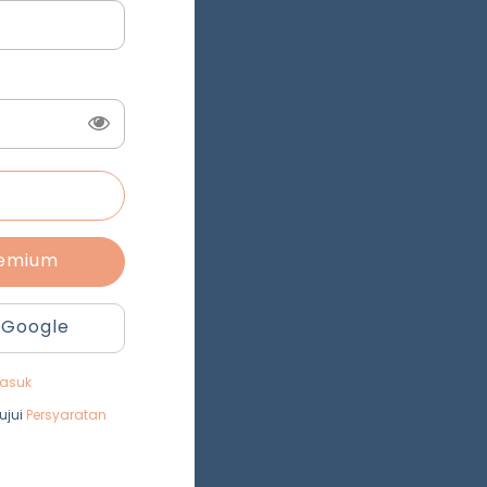
remium
 Google
asuk
ujui
Persyaratan