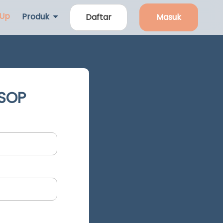
 Up
Produk
Daftar
Masuk
 SOP