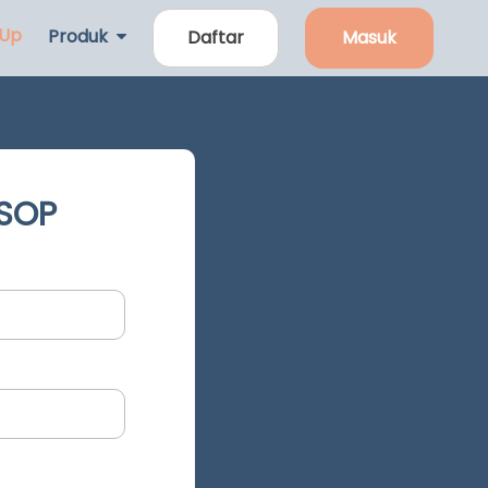
 Up
Produk
Daftar
Masuk
 SOP