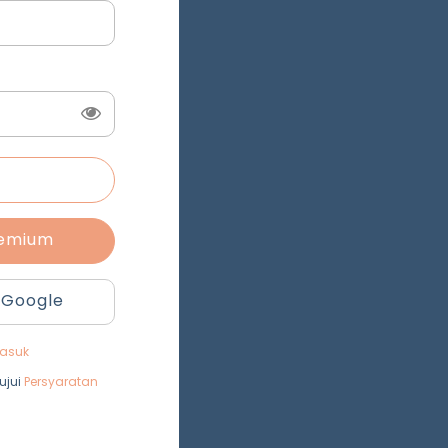
remium
 Google
asuk
ujui
Persyaratan