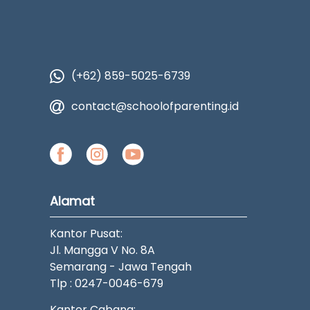
(+62) 859-5025-6739
contact@schoolofparenting.id
Alamat
Kantor Pusat:
Jl. Mangga V No. 8A
Semarang - Jawa Tengah
Tlp : 0247-0046-679
Kantor Cabang: