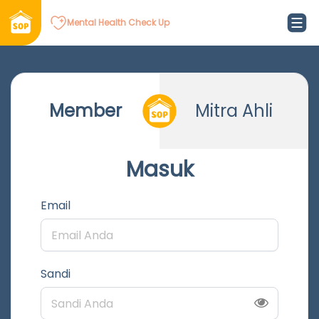
Mental Health Check Up
Member
Mitra Ahli
Masuk
Email
Sandi