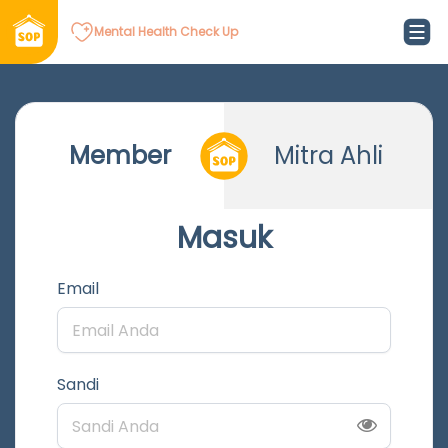
Mental Health Check Up
Member
Mitra Ahli
Masuk
Email
Sandi