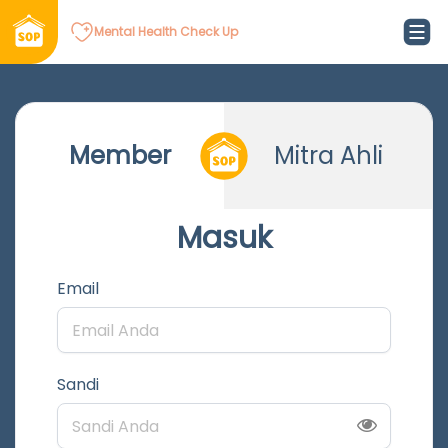
Mental Health Check Up
Member
Mitra Ahli
Masuk
Email
Sandi