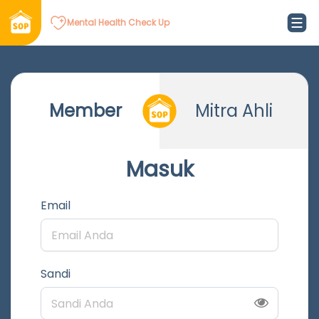
Mental Health Check Up
Member
Mitra Ahli
Masuk
Email
Sandi