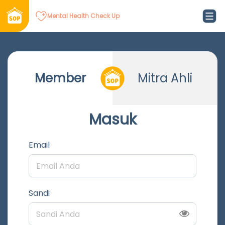
Mental Health Check Up
Member
Mitra Ahli
Masuk
Email
Sandi