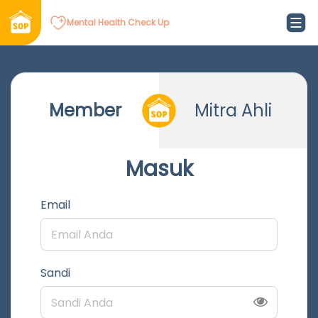
Mental Health Check Up
Member
Mitra Ahli
Masuk
Email
Sandi