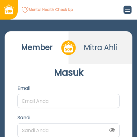
Mental Health Check Up
Member
Mitra Ahli
Masuk
Email
Sandi