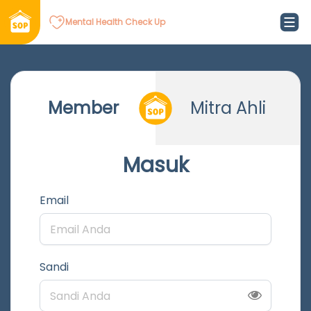
Mental Health Check Up
Member
Mitra Ahli
Masuk
Email
Sandi