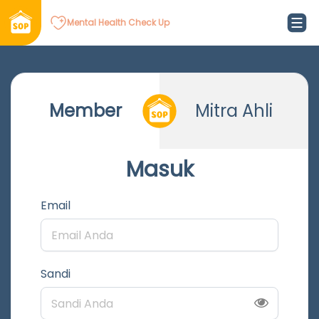
Mental Health Check Up
Member
Mitra Ahli
Masuk
Email
Sandi