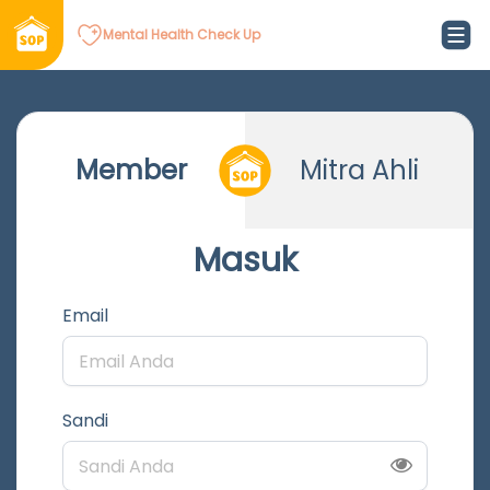
Mental Health Check Up
Member
Mitra Ahli
Masuk
Email
Sandi