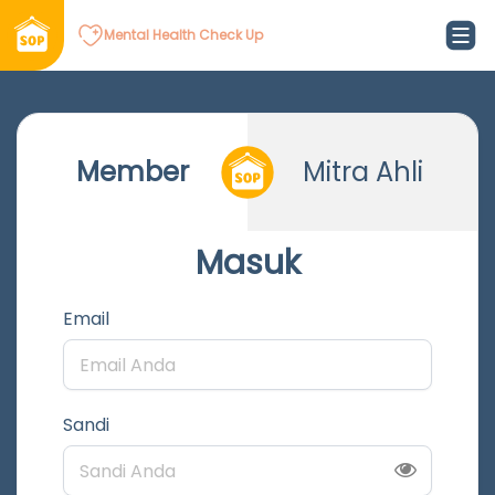
Mental Health Check Up
Member
Mitra Ahli
Masuk
Email
Sandi