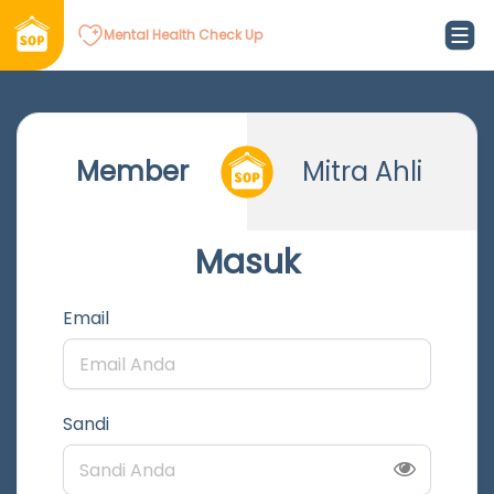
Mental Health Check Up
Member
Mitra Ahli
Masuk
Email
Sandi