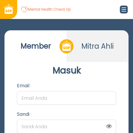
Mental Health Check Up
Member
Mitra Ahli
Masuk
Email
Sandi