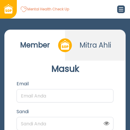
Mental Health Check Up
Member
Mitra Ahli
Masuk
Email
Sandi