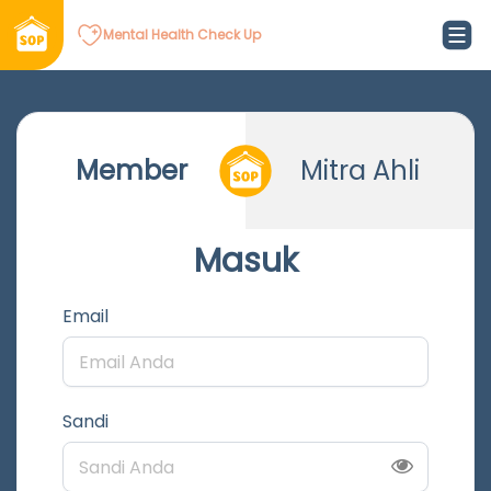
Mental Health Check Up
Member
Mitra Ahli
Masuk
Email
Sandi