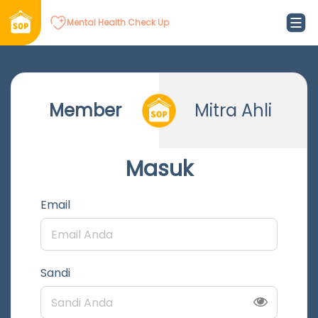
Mental Health Check Up
Member
Mitra Ahli
Masuk
Email
Sandi