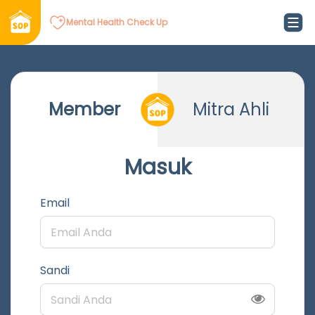
Mental Health Check Up
Member
Mitra Ahli
Masuk
Email
Sandi