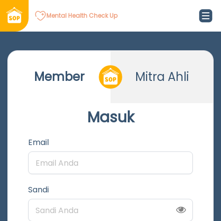
Mental Health Check Up
Member
Mitra Ahli
Masuk
Email
Sandi