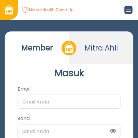
Mental Health Check Up
Member
Mitra Ahli
Masuk
Email
Sandi