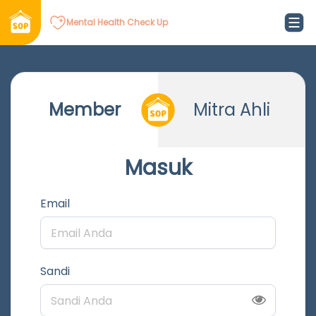
Mental Health Check Up
Member
Mitra Ahli
Masuk
Email
Sandi