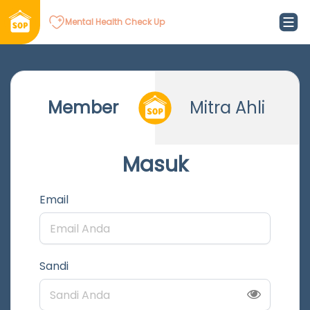
Mental Health Check Up
Member
Mitra Ahli
Masuk
Email
Sandi