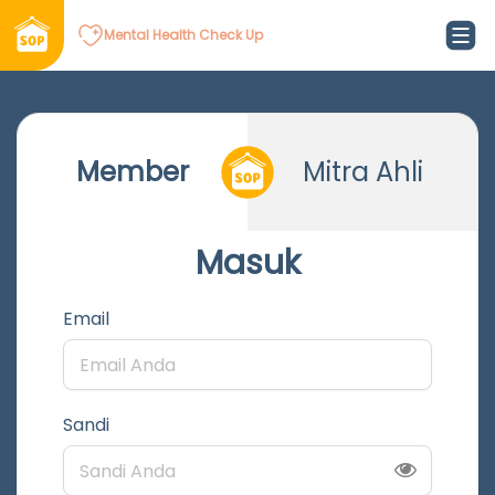
Mental Health Check Up
Member
Mitra Ahli
Masuk
Email
Sandi